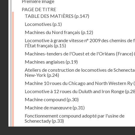
Première image
PAGE DE TITRE
TABLE DES MATIÈRES
(p.147)
Locomotives
(p.1)
Machines du Nord français
(p.12)
Locomotive à grande vitesse n° 2009 des chemins de f
l'État français
(p.15)
Machines-tenders de l'Ouest et de l'Orléans (France)
Machines anglaises
(p.19)
Ateliers de construction de locomotives de Schenecta
New-York
(p.24)
Machine 10 roues du Chicago and North Western Ry
(
Locomotive à 12 roues du Duluth and Iron Ronge
(p.28
Machine compound
(p.30)
Machine de manœuvre
(p.31)
Fonctionnement compound adopté par l'usine de
Schenectady
(p.33)
Machines à 8 roues compound
(p.39)
Droits réservés - CNAM