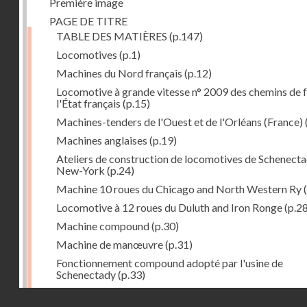
Première image
PAGE DE TITRE
TABLE DES MATIÈRES
(p.147)
Locomotives
(p.1)
Machines du Nord français
(p.12)
Locomotive à grande vitesse n° 2009 des chemins de f
l'État français
(p.15)
Machines-tenders de l'Ouest et de l'Orléans (France)
Machines anglaises
(p.19)
Ateliers de construction de locomotives de Schenecta
New-York
(p.24)
Machine 10 roues du Chicago and North Western Ry
(
Locomotive à 12 roues du Duluth and Iron Ronge
(p.28
Machine compound
(p.30)
Machine de manœuvre
(p.31)
Fonctionnement compound adopté par l'usine de
Schenectady
(p.33)
Machines à 8 roues compound
(p.39)
Droits réservés - CNAM