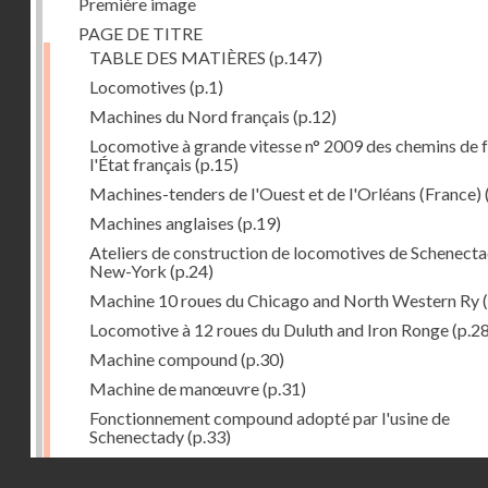
Première image
PAGE DE TITRE
TABLE DES MATIÈRES
(p.147)
Locomotives
(p.1)
Machines du Nord français
(p.12)
Locomotive à grande vitesse n° 2009 des chemins de f
l'État français
(p.15)
Machines-tenders de l'Ouest et de l'Orléans (France)
Machines anglaises
(p.19)
Ateliers de construction de locomotives de Schenecta
New-York
(p.24)
Machine 10 roues du Chicago and North Western Ry
(
Locomotive à 12 roues du Duluth and Iron Ronge
(p.28
Machine compound
(p.30)
Machine de manœuvre
(p.31)
Fonctionnement compound adopté par l'usine de
Schenectady
(p.33)
Machines à 8 roues compound
(p.39)
Droits réservés - CNAM