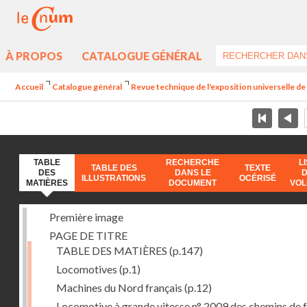
À PROPOS
CATALOGUE GÉNÉRAL
Accueil
Catalogue général
Revue technique de l'exposition universelle d
TABLE
RECHERCHE
L
TABLE DES
TEXTE
DES
DANS LE
ILLUSTRATIONS
OCÉRISÉ
MATIÈRES
DOCUMENT
VO
Première image
PAGE DE TITRE
TABLE DES MATIÈRES
(p.147)
Locomotives
(p.1)
Machines du Nord français
(p.12)
Locomotive à grande vitesse n° 2009 des chemins de f