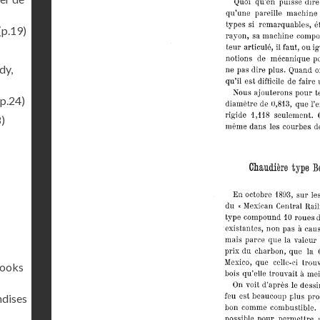
(p.19)
dy,
p.24)
)
rooks
ndises