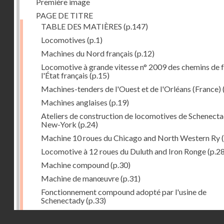
Première image
PAGE DE TITRE
TABLE DES MATIÈRES
(p.147)
Locomotives
(p.1)
Machines du Nord français
(p.12)
Locomotive à grande vitesse n° 2009 des chemins de f
l'État français
(p.15)
Machines-tenders de l'Ouest et de l'Orléans (France)
Machines anglaises
(p.19)
Ateliers de construction de locomotives de Schenecta
New-York
(p.24)
Machine 10 roues du Chicago and North Western Ry
(
Locomotive à 12 roues du Duluth and Iron Ronge
(p.28
Machine compound
(p.30)
Machine de manœuvre
(p.31)
Fonctionnement compound adopté par l'usine de
Schenectady
(p.33)
Machines à 8 roues compound
(p.39)
Droits réservés - CNAM