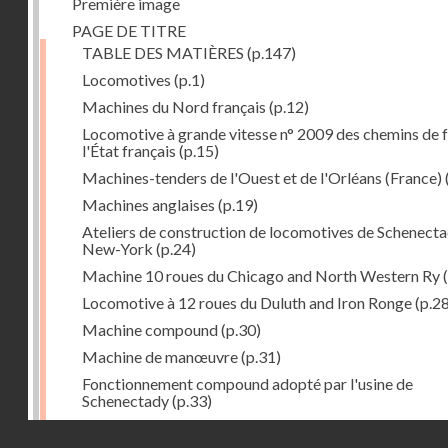
Première image
PAGE DE TITRE
TABLE DES MATIÈRES
(p.147)
Locomotives
(p.1)
Machines du Nord français
(p.12)
Locomotive à grande vitesse n° 2009 des chemins de f
l'État français
(p.15)
Machines-tenders de l'Ouest et de l'Orléans (France)
Machines anglaises
(p.19)
Ateliers de construction de locomotives de Schenecta
New-York
(p.24)
Machine 10 roues du Chicago and North Western Ry
(
Locomotive à 12 roues du Duluth and Iron Ronge
(p.28
Machine compound
(p.30)
Machine de manœuvre
(p.31)
Fonctionnement compound adopté par l'usine de
Schenectady
(p.33)
Machines à 8 roues compound
(p.39)
Droits réservés - CNAM