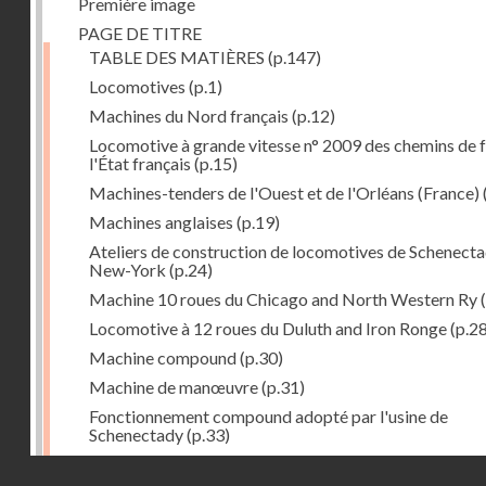
Première image
PAGE DE TITRE
TABLE DES MATIÈRES
(p.147)
Locomotives
(p.1)
Machines du Nord français
(p.12)
Locomotive à grande vitesse n° 2009 des chemins de f
l'État français
(p.15)
Machines-tenders de l'Ouest et de l'Orléans (France)
Machines anglaises
(p.19)
Ateliers de construction de locomotives de Schenecta
New-York
(p.24)
Machine 10 roues du Chicago and North Western Ry
(
Locomotive à 12 roues du Duluth and Iron Ronge
(p.28
Machine compound
(p.30)
Machine de manœuvre
(p.31)
Fonctionnement compound adopté par l'usine de
Schenectady
(p.33)
Machines à 8 roues compound
(p.39)
Droits réservés - CNAM