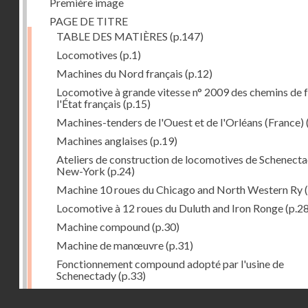
Première image
PAGE DE TITRE
TABLE DES MATIÈRES
(p.147)
Locomotives
(p.1)
Machines du Nord français
(p.12)
Locomotive à grande vitesse n° 2009 des chemins de f
l'État français
(p.15)
Machines-tenders de l'Ouest et de l'Orléans (France)
Machines anglaises
(p.19)
Ateliers de construction de locomotives de Schenecta
New-York
(p.24)
Machine 10 roues du Chicago and North Western Ry
(
Locomotive à 12 roues du Duluth and Iron Ronge
(p.28
Machine compound
(p.30)
Machine de manœuvre
(p.31)
Fonctionnement compound adopté par l'usine de
Schenectady
(p.33)
Machines à 8 roues compound
(p.39)
Droits réservés - CNAM