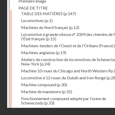
Première image
PAGE DE TITRE
TABLE DES MATIÈRES
(p.147)
Locomotives
(p.1)
Machines du Nord français
(p.12)
Locomotive à grande vitesse n° 2009 des chemins de f
l'État français
(p.15)
Machines-tenders de l'Ouest et de l'Orléans (France)
Machines anglaises
(p.19)
Ateliers de construction de locomotives de Schenecta
New-York
(p.24)
Machine 10 roues du Chicago and North Western Ry
(
Locomotive à 12 roues du Duluth and Iron Ronge
(p.28
Machine compound
(p.30)
Machine de manœuvre
(p.31)
Fonctionnement compound adopté par l'usine de
Schenectady
(p.33)
Machines à 8 roues compound
(p.39)
Droits réservés - CNAM