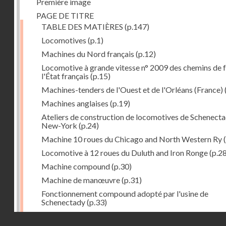
Première image
PAGE DE TITRE
TABLE DES MATIÈRES
(p.147)
Locomotives
(p.1)
Machines du Nord français
(p.12)
Locomotive à grande vitesse n° 2009 des chemins de f
l'État français
(p.15)
Machines-tenders de l'Ouest et de l'Orléans (France)
Machines anglaises
(p.19)
Ateliers de construction de locomotives de Schenecta
New-York
(p.24)
Machine 10 roues du Chicago and North Western Ry
(
Locomotive à 12 roues du Duluth and Iron Ronge
(p.28
Machine compound
(p.30)
Machine de manœuvre
(p.31)
Fonctionnement compound adopté par l'usine de
Schenectady
(p.33)
Machines à 8 roues compound
(p.39)
Droits réservés - CNAM