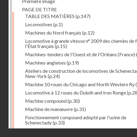
Première image
PAGE DE TITRE
TABLE DES MATIÈRES
(p.147)
Locomotives
(p.1)
Machines du Nord français
(p.12)
Locomotive à grande vitesse n° 2009 des chemins de f
l'État français
(p.15)
Machines-tenders de l'Ouest et de l'Orléans (France)
Machines anglaises
(p.19)
Ateliers de construction de locomotives de Schenecta
New-York
(p.24)
Machine 10 roues du Chicago and North Western Ry
(
Locomotive à 12 roues du Duluth and Iron Ronge
(p.28
Machine compound
(p.30)
Machine de manœuvre
(p.31)
Fonctionnement compound adopté par l'usine de
Schenectady
(p.33)
Machines à 8 roues compound
(p.39)
Droits réservés - CNAM