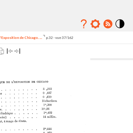
Mode
contraste
'Exposition de Chicago. ...
p.32 - vue 37/162
élévé