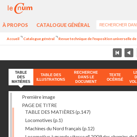
À PROPOS
CATALOGUE GÉNÉRAL
Accueil
Catalogue général
Revue technique de l'exposition universelle d
TABLE
RECHERCHE
L
TABLE DES
TEXTE
DES
DANS LE
ILLUSTRATIONS
OCÉRISÉ
MATIÈRES
DOCUMENT
VO
Première image
PAGE DE TITRE
TABLE DES MATIÈRES
(p.147)
Locomotives
(p.1)
Machines du Nord français
(p.12)
Locomotive à grande vitesse n° 2009 des chemins de f