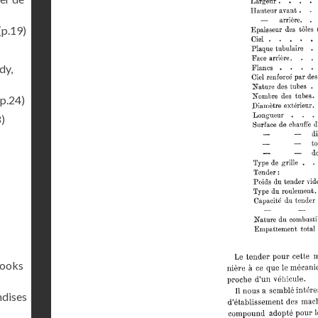
(p.19)
dy,
p.24)
)
rooks
ndises