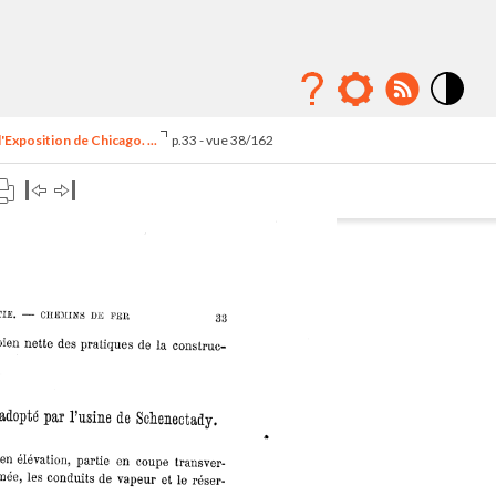
Mode
contraste
'Exposition de Chicago. ...
p.33 - vue 38/162
élévé