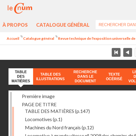
À PROPOS
CATALOGUE GÉNÉRAL
Accueil
Catalogue général
Revue technique de l'exposition universelle d
TABLE
RECHERCHE
L
TABLE DES
TEXTE
DES
DANS LE
ILLUSTRATIONS
OCÉRISÉ
MATIÈRES
DOCUMENT
VO
Première image
PAGE DE TITRE
TABLE DES MATIÈRES
(p.147)
Locomotives
(p.1)
Machines du Nord français
(p.12)
Locomotive à grande vitesse n° 2009 des chemins de f