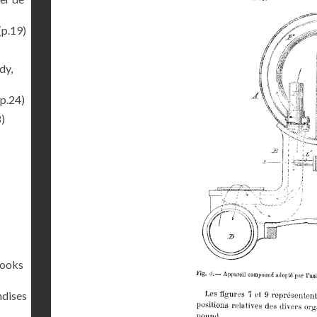
(p.19)
dy,
p.24)
)
rooks
ndises