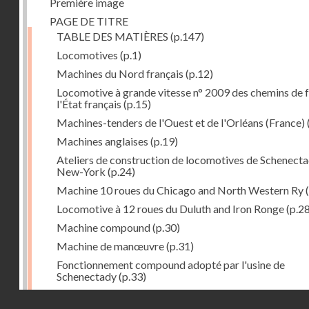
Première image
PAGE DE TITRE
TABLE DES MATIÈRES
(p.147)
Locomotives
(p.1)
Machines du Nord français
(p.12)
Locomotive à grande vitesse n° 2009 des chemins de f
l'État français
(p.15)
Machines-tenders de l'Ouest et de l'Orléans (France)
Machines anglaises
(p.19)
Ateliers de construction de locomotives de Schenecta
New-York
(p.24)
Machine 10 roues du Chicago and North Western Ry
(
Locomotive à 12 roues du Duluth and Iron Ronge
(p.28
Machine compound
(p.30)
Machine de manœuvre
(p.31)
Fonctionnement compound adopté par l'usine de
Schenectady
(p.33)
Machines à 8 roues compound
(p.39)
Droits réservés - CNAM