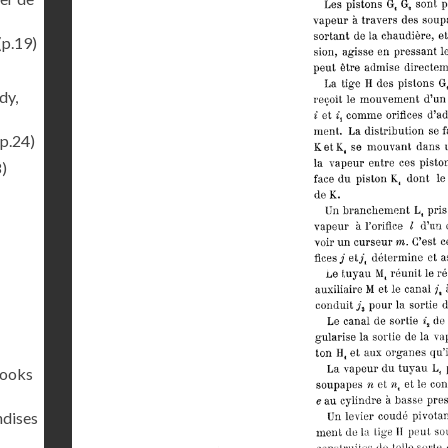
(p.19)
dy,
p.24)
)
rooks
ndises