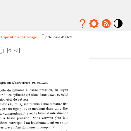
Mode
contraste
'Exposition de Chicago. ...
p.36 - vue 41/162
élévé