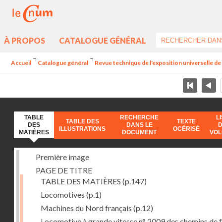
À PROPOS
CATALOGUE GÉNÉRAL
Accueil
Catalogue général
Revue technique de l'exposition universelle d
TABLE
RECHERCHE
L
TABLE DES
TEXTE
DES
DANS LE
ILLUSTRATIONS
OCÉRISÉ
MATIÈRES
DOCUMENT
VO
Première image
PAGE DE TITRE
TABLE DES MATIÈRES
(p.147)
Locomotives
(p.1)
Machines du Nord français
(p.12)
Locomotive à grande vitesse n° 2009 des chemins de f