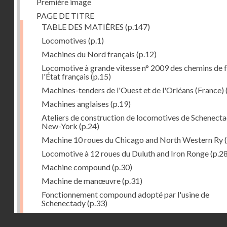
Première image
PAGE DE TITRE
TABLE DES MATIÈRES
(p.147)
Locomotives
(p.1)
Machines du Nord français
(p.12)
Locomotive à grande vitesse n° 2009 des chemins de f
l'État français
(p.15)
Machines-tenders de l'Ouest et de l'Orléans (France)
Machines anglaises
(p.19)
Ateliers de construction de locomotives de Schenecta
New-York
(p.24)
Machine 10 roues du Chicago and North Western Ry
(
Locomotive à 12 roues du Duluth and Iron Ronge
(p.28
Machine compound
(p.30)
Machine de manœuvre
(p.31)
Fonctionnement compound adopté par l'usine de
Schenectady
(p.33)
Machines à 8 roues compound
(p.39)
Droits réservés - CNAM