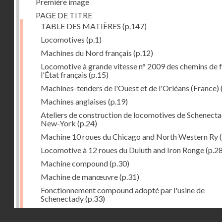
Première image
PAGE DE TITRE
TABLE DES MATIÈRES
(p.147)
Locomotives
(p.1)
Machines du Nord français
(p.12)
Locomotive à grande vitesse n° 2009 des chemins de f
l'État français
(p.15)
Machines-tenders de l'Ouest et de l'Orléans (France)
Machines anglaises
(p.19)
Ateliers de construction de locomotives de Schenecta
New-York
(p.24)
Machine 10 roues du Chicago and North Western Ry
(
Locomotive à 12 roues du Duluth and Iron Ronge
(p.28
Machine compound
(p.30)
Machine de manœuvre
(p.31)
Fonctionnement compound adopté par l'usine de
Schenectady
(p.33)
Machines à 8 roues compound
(p.39)
Droits réservés - CNAM