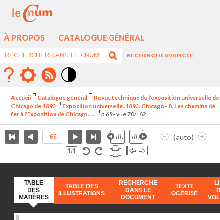
À PROPOS
CATALOGUE GÉNÉRAL
RECHERCHE AVANCÉE
Mode
contraste
Accueil
Catalogue général
Revue technique de l'exposition universelle de
élévé
Chicago de 1893
Exposition universelle. 1893. Chicago - 8. Les chemins de
fer à l'Exposition de Chicago. ...
p.65 - vue 70/162
(auto)
TABLE
RECHERCHE
L
TABLE DES
TEXTE
DES
DANS LE
ILLUSTRATIONS
OCÉRISÉ
MATIÈRES
DOCUMENT
VO