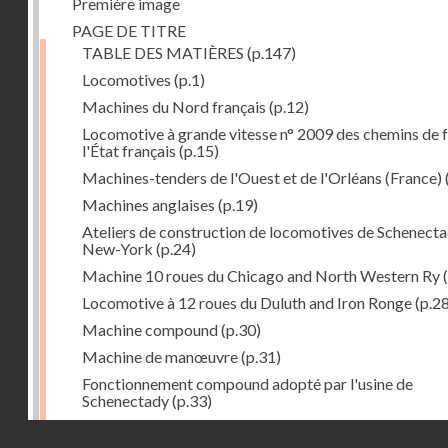
Première image
PAGE DE TITRE
TABLE DES MATIÈRES
(p.147)
Locomotives
(p.1)
Machines du Nord français
(p.12)
Locomotive à grande vitesse n° 2009 des chemins de f
l'État français
(p.15)
Machines-tenders de l'Ouest et de l'Orléans (France)
Machines anglaises
(p.19)
Ateliers de construction de locomotives de Schenecta
New-York
(p.24)
Machine 10 roues du Chicago and North Western Ry
(
Locomotive à 12 roues du Duluth and Iron Ronge
(p.28
Machine compound
(p.30)
Machine de manœuvre
(p.31)
Fonctionnement compound adopté par l'usine de
Schenectady
(p.33)
Machines à 8 roues compound
(p.39)
Droits réservés - CNAM