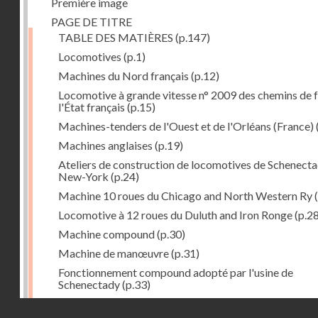
Première image
PAGE DE TITRE
TABLE DES MATIÈRES
(p.147)
Locomotives
(p.1)
Machines du Nord français
(p.12)
Locomotive à grande vitesse n° 2009 des chemins de f
l'État français
(p.15)
Machines-tenders de l'Ouest et de l'Orléans (France)
Machines anglaises
(p.19)
Ateliers de construction de locomotives de Schenecta
New-York
(p.24)
Machine 10 roues du Chicago and North Western Ry
(
Locomotive à 12 roues du Duluth and Iron Ronge
(p.28
Machine compound
(p.30)
Machine de manœuvre
(p.31)
Fonctionnement compound adopté par l'usine de
Schenectady
(p.33)
Machines à 8 roues compound
(p.39)
Droits réservés - CNAM