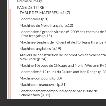
Première image
PAGE DE TITRE
TABLE DES MATIÈRES
(p.147)
Locomotives
(p.1)
Machines du Nord français
(p.12)
Locomotive à grande vitesse n° 2009 des chemins de f
l'État français
(p.15)
Machines-tenders de l'Ouest et de l'Orléans (France)
Machines anglaises
(p.19)
Ateliers de construction de locomotives de Schenecta
New-York
(p.24)
Machine 10 roues du Chicago and North Western Ry
(
Locomotive à 12 roues du Duluth and Iron Ronge
(p.28
Machine compound
(p.30)
Machine de manœuvre
(p.31)
Fonctionnement compound adopté par l'usine de
Schenectady
(p.33)
Machines à 8 roues compound
(p.39)
Droits réservés - CNAM