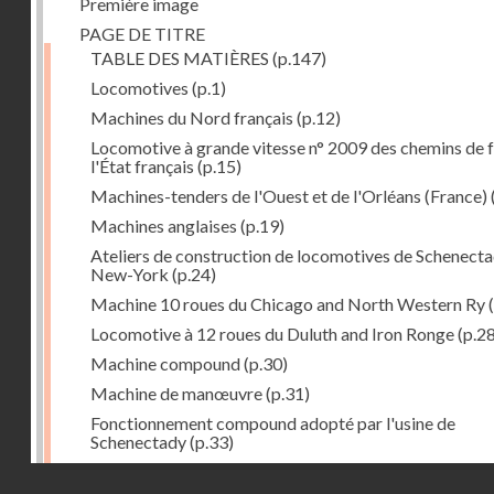
Première image
PAGE DE TITRE
TABLE DES MATIÈRES
(p.147)
Locomotives
(p.1)
Machines du Nord français
(p.12)
Locomotive à grande vitesse n° 2009 des chemins de f
l'État français
(p.15)
Machines-tenders de l'Ouest et de l'Orléans (France)
Machines anglaises
(p.19)
Ateliers de construction de locomotives de Schenecta
New-York
(p.24)
Machine 10 roues du Chicago and North Western Ry
(
Locomotive à 12 roues du Duluth and Iron Ronge
(p.28
Machine compound
(p.30)
Machine de manœuvre
(p.31)
Fonctionnement compound adopté par l'usine de
Schenectady
(p.33)
Machines à 8 roues compound
(p.39)
Droits réservés - CNAM