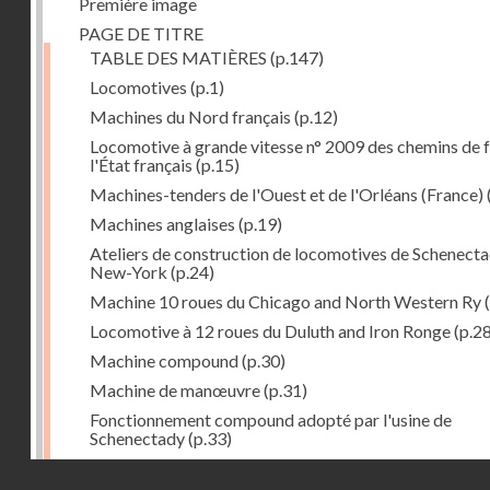
Première image
PAGE DE TITRE
TABLE DES MATIÈRES
(p.147)
Locomotives
(p.1)
Machines du Nord français
(p.12)
Locomotive à grande vitesse n° 2009 des chemins de f
l'État français
(p.15)
Machines-tenders de l'Ouest et de l'Orléans (France)
Machines anglaises
(p.19)
Ateliers de construction de locomotives de Schenecta
New-York
(p.24)
Machine 10 roues du Chicago and North Western Ry
(
Locomotive à 12 roues du Duluth and Iron Ronge
(p.28
Machine compound
(p.30)
Machine de manœuvre
(p.31)
Fonctionnement compound adopté par l'usine de
Schenectady
(p.33)
Machines à 8 roues compound
(p.39)
Droits réservés - CNAM