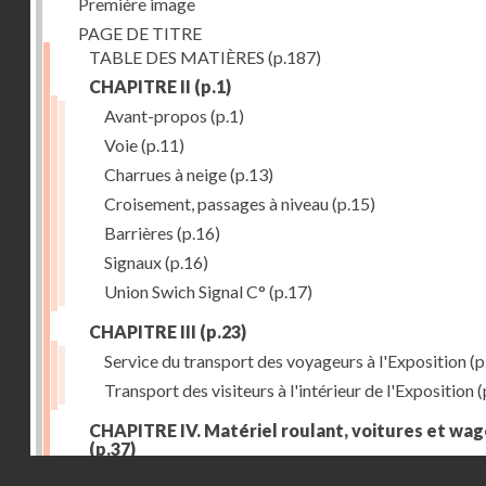
Première image
PAGE DE TITRE
TABLE DES MATIÈRES
(p.187)
CHAPITRE II
(p.1)
Avant-propos
(p.1)
Voie
(p.11)
Charrues à neige
(p.13)
Croisement, passages à niveau
(p.15)
Barrières
(p.16)
Signaux
(p.16)
Union Swich Signal C°
(p.17)
CHAPITRE III
(p.23)
Service du transport des voyageurs à l'Exposition
(p
Transport des visiteurs à l'intérieur de l'Exposition
(
CHAPITRE IV. Matériel roulant, voitures et wa
(p.37)
Droits réservés - CNAM
Généralités
(p.37)