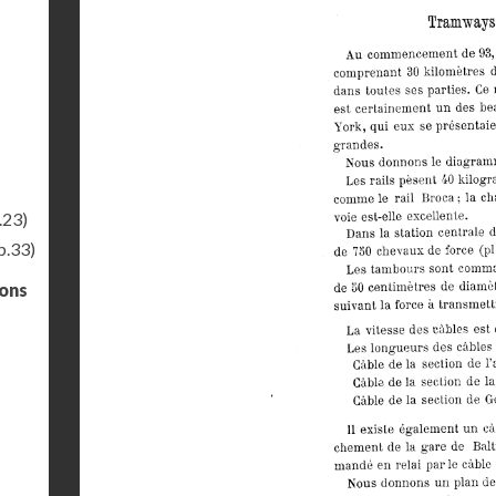
.23)
p.33)
gons