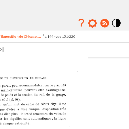
Mode
contraste
'Exposition de Chicago. ...
p.144 - vue 151/220
élévé