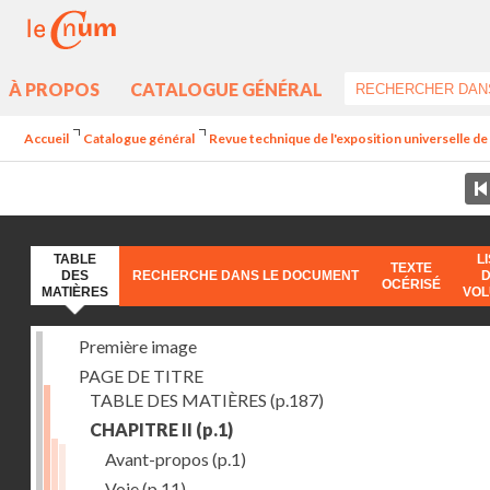
À PROPOS
CATALOGUE GÉNÉRAL
Accueil
Catalogue général
Revue technique de l'exposition universelle d
TABLE
L
TEXTE
DES
RECHERCHE DANS LE DOCUMENT
OCÉRISÉ
MATIÈRES
VO
Première image
PAGE DE TITRE
TABLE DES MATIÈRES
(p.187)
CHAPITRE II
(p.1)
Avant-propos
(p.1)
Voie
(p.11)