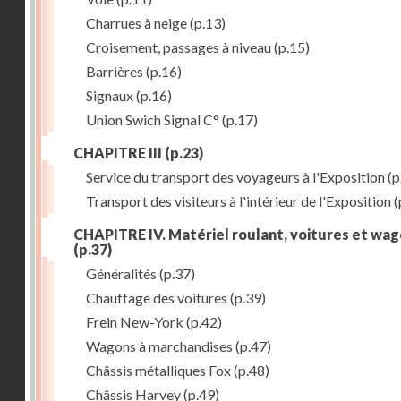
Charrues à neige
(p.13)
Croisement, passages à niveau
(p.15)
Barrières
(p.16)
Signaux
(p.16)
Union Swich Signal C°
(p.17)
CHAPITRE III
(p.23)
Service du transport des voyageurs à l'Exposition
(p
Transport des visiteurs à l'intérieur de l'Exposition
(
CHAPITRE IV. Matériel roulant, voitures et wa
(p.37)
Généralités
(p.37)
Chauffage des voitures
(p.39)
Frein New-York
(p.42)
Wagons à marchandises
(p.47)
Châssis métalliques Fox
(p.48)
Châssis Harvey
(p.49)