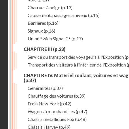
Charrues à neige
(p.13)
Croisement, passages à niveau
(p.15)
Barrières
(p.16)
Signaux
(p.16)
Union Swich Signal C°
(p.17)
CHAPITRE III
(p.23)
Service du transport des voyageurs à l'Exposition
(p
Transport des visiteurs à l'intérieur de l'Exposition
(
CHAPITRE IV. Matériel roulant, voitures et wa
(p.37)
Généralités
(p.37)
Chauffage des voitures
(p.39)
Frein New-York
(p.42)
Wagons à marchandises
(p.47)
Châssis métalliques Fox
(p.48)
Châssis Harvey
(p.49)