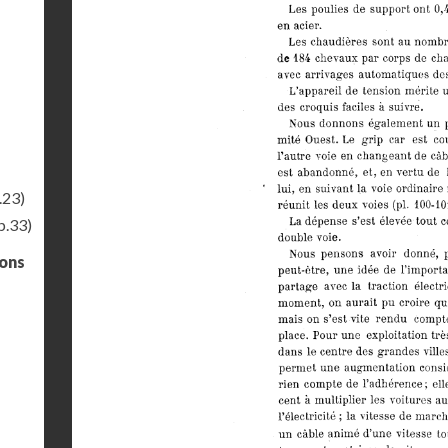
.23)
p.33)
gons