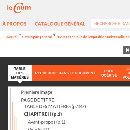
À PROPOS
CATALOGUE GÉNÉRAL
Accueil
Catalogue général
Revue technique de l'exposition universelle d
TABLE
L
TEXTE
DES
RECHERCHE DANS LE DOCUMENT
OCÉRISÉ
MATIÈRES
VO
Première image
PAGE DE TITRE
TABLE DES MATIÈRES
(p.187)
CHAPITRE II
(p.1)
Avant-propos
(p.1)
Voie
(p.11)