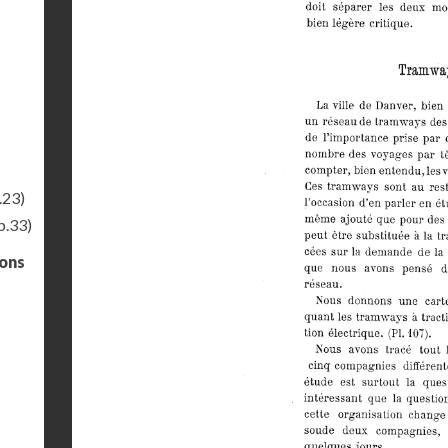
.23)
p.33)
gons