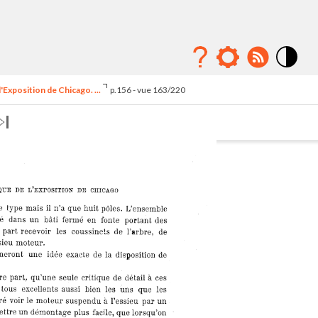
Mode
contraste
'Exposition de Chicago. ...
p.156 - vue 163/220
élévé