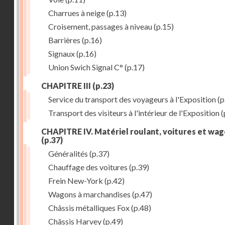
Charrues à neige
(p.13)
Croisement, passages à niveau
(p.15)
Barrières
(p.16)
Signaux
(p.16)
Union Swich Signal C°
(p.17)
CHAPITRE III
(p.23)
Service du transport des voyageurs à l'Exposition
(p
Transport des visiteurs à l'intérieur de l'Exposition
(
CHAPITRE IV. Matériel roulant, voitures et wa
(p.37)
Généralités
(p.37)
Chauffage des voitures
(p.39)
Frein New-York
(p.42)
Wagons à marchandises
(p.47)
Châssis métalliques Fox
(p.48)
Châssis Harvey
(p.49)