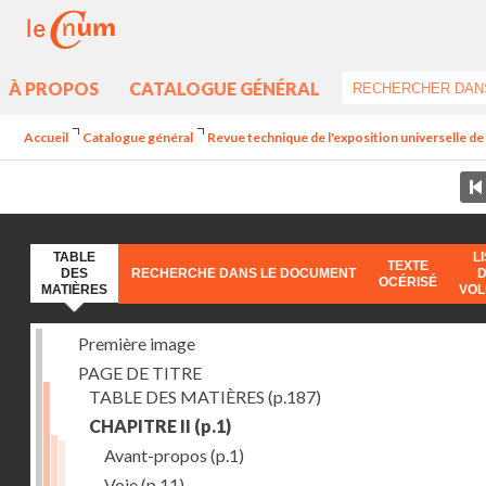
À PROPOS
CATALOGUE GÉNÉRAL
Accueil
Catalogue général
Revue technique de l'exposition universelle d
TABLE
L
TEXTE
DES
RECHERCHE DANS LE DOCUMENT
OCÉRISÉ
MATIÈRES
VO
Première image
PAGE DE TITRE
TABLE DES MATIÈRES
(p.187)
CHAPITRE II
(p.1)
Avant-propos
(p.1)
Voie
(p.11)