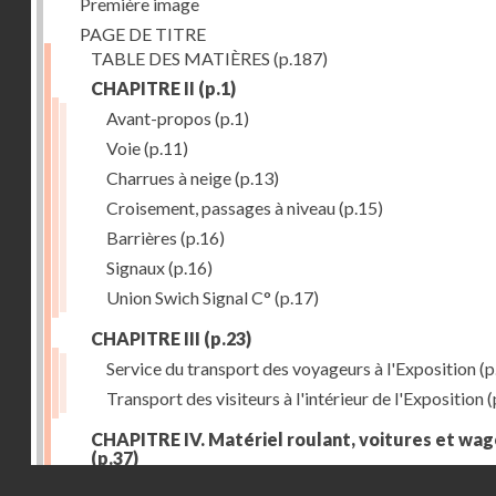
Première image
PAGE DE TITRE
TABLE DES MATIÈRES
(p.187)
CHAPITRE II
(p.1)
Avant-propos
(p.1)
Voie
(p.11)
Charrues à neige
(p.13)
Croisement, passages à niveau
(p.15)
Barrières
(p.16)
Signaux
(p.16)
Union Swich Signal C°
(p.17)
CHAPITRE III
(p.23)
Service du transport des voyageurs à l'Exposition
(p
Transport des visiteurs à l'intérieur de l'Exposition
(
CHAPITRE IV. Matériel roulant, voitures et wa
(p.37)
Droits réservés - CNAM
Généralités
(p.37)