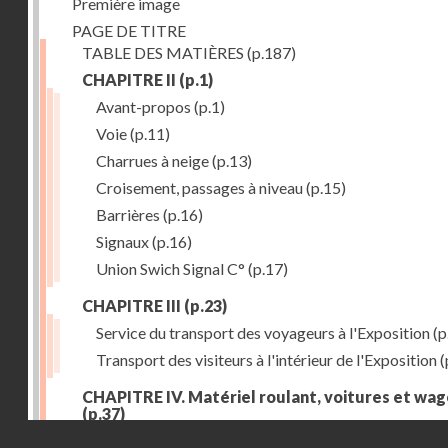
Première image
PAGE DE TITRE
TABLE DES MATIÈRES
(p.187)
CHAPITRE II
(p.1)
Avant-propos
(p.1)
Voie
(p.11)
Charrues à neige
(p.13)
Croisement, passages à niveau
(p.15)
Barrières
(p.16)
Signaux
(p.16)
Union Swich Signal C°
(p.17)
CHAPITRE III
(p.23)
Service du transport des voyageurs à l'Exposition
(p
Transport des visiteurs à l'intérieur de l'Exposition
(
CHAPITRE IV. Matériel roulant, voitures et wa
(p.37)
Droits réservés - CNAM
Généralités
(p.37)