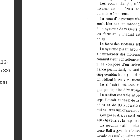
.23)
p.33)
gons