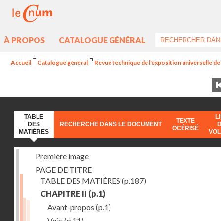
À PROPOS
CATALOGUE GÉNÉRAL
Accueil
Catalogue général
Revue technique de l'exposition universelle d
TABLE
L
TEXTE
DES
RECHERCHE DANS LE DOCUMENT
OCÉRISÉ
MATIÈRES
VO
Première image
PAGE DE TITRE
TABLE DES MATIÈRES
(p.187)
CHAPITRE II
(p.1)
Avant-propos
(p.1)
Voie
(p.11)