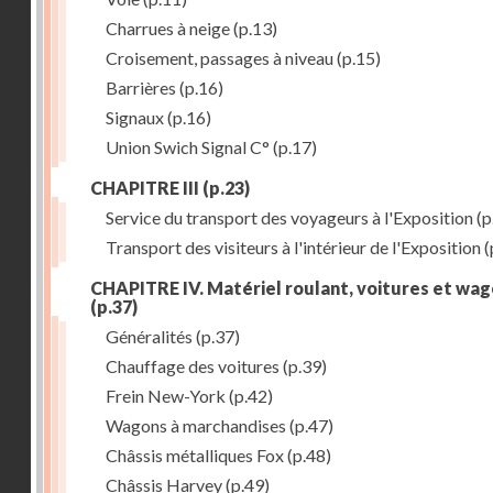
Charrues à neige
(p.13)
Croisement, passages à niveau
(p.15)
Barrières
(p.16)
Signaux
(p.16)
Union Swich Signal C°
(p.17)
CHAPITRE III
(p.23)
Service du transport des voyageurs à l'Exposition
(p
Transport des visiteurs à l'intérieur de l'Exposition
(
CHAPITRE IV. Matériel roulant, voitures et wa
(p.37)
Généralités
(p.37)
Chauffage des voitures
(p.39)
Frein New-York
(p.42)
Wagons à marchandises
(p.47)
Châssis métalliques Fox
(p.48)
Châssis Harvey
(p.49)