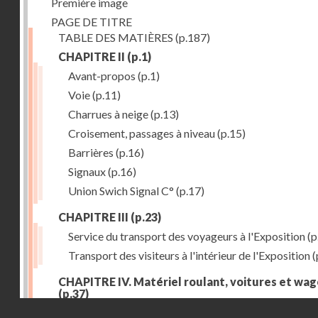
Première image
PAGE DE TITRE
TABLE DES MATIÈRES
(p.187)
CHAPITRE II
(p.1)
Avant-propos
(p.1)
Voie
(p.11)
Charrues à neige
(p.13)
Croisement, passages à niveau
(p.15)
Barrières
(p.16)
Signaux
(p.16)
Union Swich Signal C°
(p.17)
CHAPITRE III
(p.23)
Service du transport des voyageurs à l'Exposition
(p
Transport des visiteurs à l'intérieur de l'Exposition
(
CHAPITRE IV. Matériel roulant, voitures et wa
(p.37)
Droits réservés - CNAM
Généralités
(p.37)