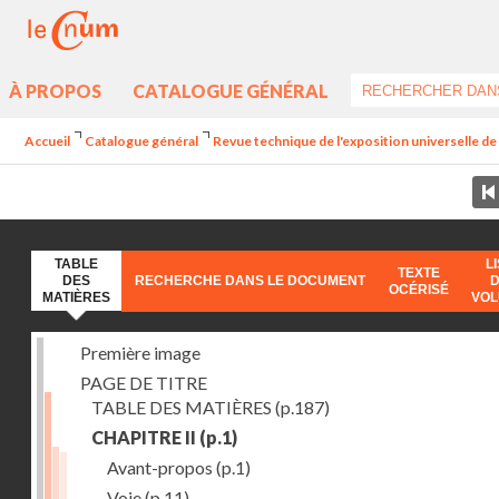
À PROPOS
CATALOGUE GÉNÉRAL
Accueil
Catalogue général
Revue technique de l'exposition universelle d
TABLE
L
TEXTE
DES
RECHERCHE DANS LE DOCUMENT
OCÉRISÉ
MATIÈRES
VO
Première image
PAGE DE TITRE
TABLE DES MATIÈRES
(p.187)
CHAPITRE II
(p.1)
Avant-propos
(p.1)
Voie
(p.11)