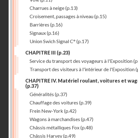
Charrues à neige
(p.13)
Croisement, passages à niveau
(p.15)
Barrières
(p.16)
Signaux
(p.16)
Union Swich Signal C°
(p.17)
CHAPITRE III
(p.23)
Service du transport des voyageurs à l'Exposition
(p
Transport des visiteurs à l'intérieur de l'Exposition
(
CHAPITRE IV. Matériel roulant, voitures et wa
(p.37)
Généralités
(p.37)
Chauffage des voitures
(p.39)
Frein New-York
(p.42)
Wagons à marchandises
(p.47)
Châssis métalliques Fox
(p.48)
Châssis Harvey
(p.49)