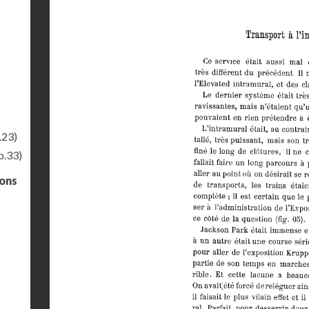
.23)
p.33)
gons