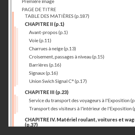
Première image
PAGE DE TITRE
TABLE DES MATIÈRES
(p.187)
CHAPITRE II
(p.1)
Avant-propos
(p.1)
Voie
(p.11)
Charrues à neige
(p.13)
Croisement, passages à niveau
(p.15)
Barrières
(p.16)
Signaux
(p.16)
Union Swich Signal C°
(p.17)
CHAPITRE III
(p.23)
Service du transport des voyageurs à l'Exposition
(p
Transport des visiteurs à l'intérieur de l'Exposition
(
CHAPITRE IV. Matériel roulant, voitures et wa
(p.37)
Droits réservés - CNAM
Généralités
(p.37)