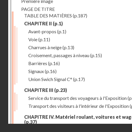
Première image
PAGE DE TITRE
TABLE DES MATIÈRES
(p.187)
CHAPITRE II
(p.1)
Avant-propos
(p.1)
Voie
(p.11)
Charrues à neige
(p.13)
Croisement, passages à niveau
(p.15)
Barrières
(p.16)
Signaux
(p.16)
Union Swich Signal C°
(p.17)
CHAPITRE III
(p.23)
Service du transport des voyageurs à l'Exposition
(p
Transport des visiteurs à l'intérieur de l'Exposition
(
CHAPITRE IV. Matériel roulant, voitures et wa
(p.37)
Droits réservés - CNAM
Généralités
(p.37)