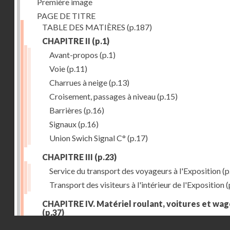
Première image
PAGE DE TITRE
TABLE DES MATIÈRES
(p.187)
CHAPITRE II
(p.1)
Avant-propos
(p.1)
Voie
(p.11)
Charrues à neige
(p.13)
Croisement, passages à niveau
(p.15)
Barrières
(p.16)
Signaux
(p.16)
Union Swich Signal C°
(p.17)
CHAPITRE III
(p.23)
Service du transport des voyageurs à l'Exposition
(p
Transport des visiteurs à l'intérieur de l'Exposition
(
CHAPITRE IV. Matériel roulant, voitures et wa
(p.37)
Droits réservés - CNAM
Généralités
(p.37)