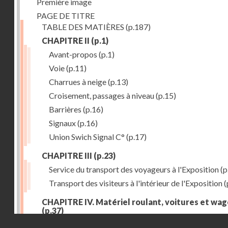
Première image
PAGE DE TITRE
TABLE DES MATIÈRES
(p.187)
CHAPITRE II
(p.1)
Avant-propos
(p.1)
Voie
(p.11)
Charrues à neige
(p.13)
Croisement, passages à niveau
(p.15)
Barrières
(p.16)
Signaux
(p.16)
Union Swich Signal C°
(p.17)
CHAPITRE III
(p.23)
Service du transport des voyageurs à l'Exposition
(p
Transport des visiteurs à l'intérieur de l'Exposition
(
CHAPITRE IV. Matériel roulant, voitures et wa
(p.37)
Droits réservés - CNAM
Généralités
(p.37)