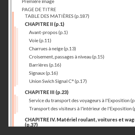
Première image
PAGE DE TITRE
TABLE DES MATIÈRES
(p.187)
CHAPITRE II
(p.1)
Avant-propos
(p.1)
Voie
(p.11)
Charrues à neige
(p.13)
Croisement, passages à niveau
(p.15)
Barrières
(p.16)
Signaux
(p.16)
Union Swich Signal C°
(p.17)
CHAPITRE III
(p.23)
Service du transport des voyageurs à l'Exposition
(p
Transport des visiteurs à l'intérieur de l'Exposition
(
CHAPITRE IV. Matériel roulant, voitures et wa
(p.37)
Droits réservés - CNAM
Généralités
(p.37)