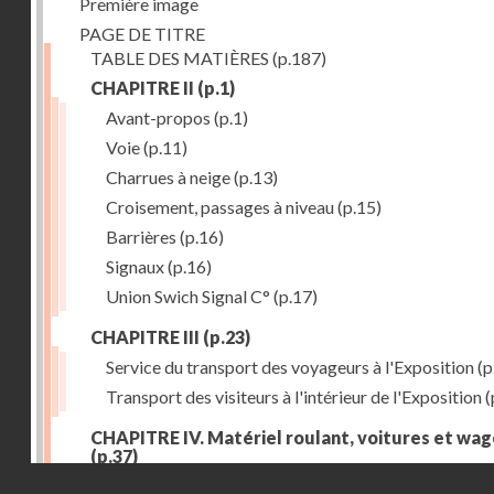
Première image
PAGE DE TITRE
TABLE DES MATIÈRES
(p.187)
CHAPITRE II
(p.1)
Avant-propos
(p.1)
Voie
(p.11)
Charrues à neige
(p.13)
Croisement, passages à niveau
(p.15)
Barrières
(p.16)
Signaux
(p.16)
Union Swich Signal C°
(p.17)
CHAPITRE III
(p.23)
Service du transport des voyageurs à l'Exposition
(p
Transport des visiteurs à l'intérieur de l'Exposition
(
CHAPITRE IV. Matériel roulant, voitures et wa
(p.37)
Droits réservés - CNAM
Généralités
(p.37)