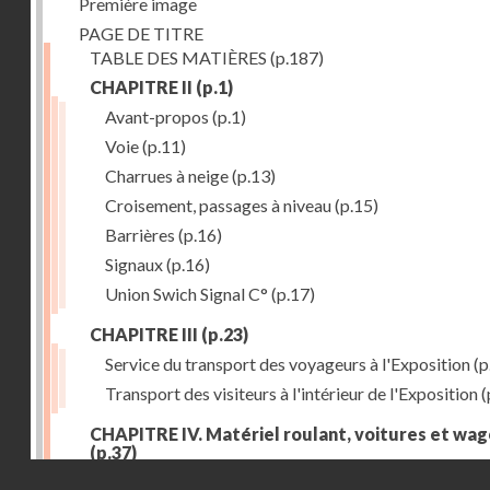
Première image
PAGE DE TITRE
TABLE DES MATIÈRES
(p.187)
CHAPITRE II
(p.1)
Avant-propos
(p.1)
Voie
(p.11)
Charrues à neige
(p.13)
Croisement, passages à niveau
(p.15)
Barrières
(p.16)
Signaux
(p.16)
Union Swich Signal C°
(p.17)
CHAPITRE III
(p.23)
Service du transport des voyageurs à l'Exposition
(p
Transport des visiteurs à l'intérieur de l'Exposition
(
CHAPITRE IV. Matériel roulant, voitures et wa
(p.37)
Droits réservés - CNAM
Généralités
(p.37)