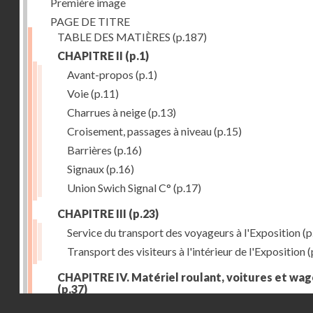
Première image
PAGE DE TITRE
TABLE DES MATIÈRES
(p.187)
CHAPITRE II
(p.1)
Avant-propos
(p.1)
Voie
(p.11)
Charrues à neige
(p.13)
Croisement, passages à niveau
(p.15)
Barrières
(p.16)
Signaux
(p.16)
Union Swich Signal C°
(p.17)
CHAPITRE III
(p.23)
Service du transport des voyageurs à l'Exposition
(p
Transport des visiteurs à l'intérieur de l'Exposition
(
CHAPITRE IV. Matériel roulant, voitures et wa
(p.37)
Droits réservés - CNAM
Généralités
(p.37)