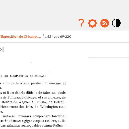
Mode
contraste
'Exposition de Chicago. ...
p.62 - vue 69/220
élévé