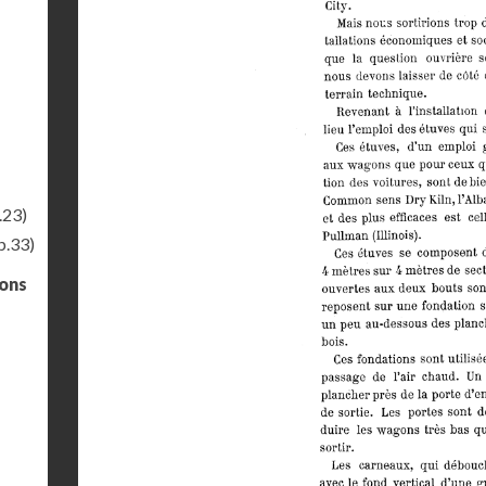
.23)
p.33)
gons