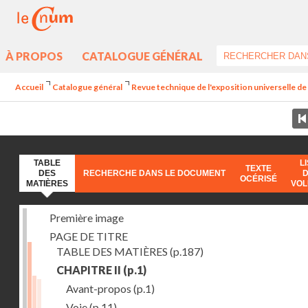
À PROPOS
CATALOGUE GÉNÉRAL
Accueil
Catalogue général
Revue technique de l'exposition universelle d
TABLE
L
TEXTE
DES
RECHERCHE DANS LE DOCUMENT
OCÉRISÉ
MATIÈRES
VO
Première image
PAGE DE TITRE
TABLE DES MATIÈRES
(p.187)
CHAPITRE II
(p.1)
Avant-propos
(p.1)
Voie
(p.11)