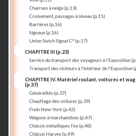
Charrues à neige
(p.13)
Croisement, passages à niveau
(p.15)
Barrières
(p.16)
Signaux
(p.16)
Union Swich Signal C°
(p.17)
CHAPITRE III
(p.23)
Service du transport des voyageurs à l'Exposition
(p
Transport des visiteurs à l'intérieur de l'Exposition
(
CHAPITRE IV. Matériel roulant, voitures et wa
(p.37)
Généralités
(p.37)
Chauffage des voitures
(p.39)
Frein New-York
(p.42)
Wagons à marchandises
(p.47)
Châssis métalliques Fox
(p.48)
Châssis Harvey
(p.49)