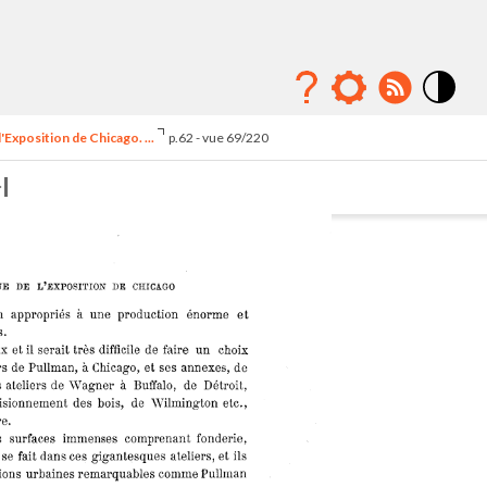
Mode
contraste
'Exposition de Chicago. ...
p.62 - vue 69/220
élévé