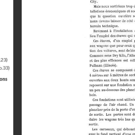
.23)
p.33)
gons