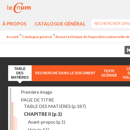
À PROPOS
CATALOGUE GÉNÉRAL
Accueil
Catalogue général
Revue technique de l'exposition universelle d
TABLE
L
TEXTE
DES
RECHERCHE DANS LE DOCUMENT
OCÉRISÉ
MATIÈRES
VO
Première image
PAGE DE TITRE
TABLE DES MATIÈRES
(p.187)
CHAPITRE II
(p.1)
Avant-propos
(p.1)
Voie
(p.11)