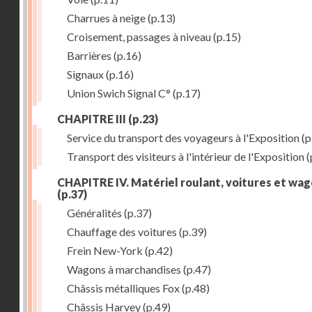
Charrues à neige
(p.13)
Croisement, passages à niveau
(p.15)
Barrières
(p.16)
Signaux
(p.16)
Union Swich Signal C°
(p.17)
CHAPITRE III
(p.23)
Service du transport des voyageurs à l'Exposition
(p
Transport des visiteurs à l'intérieur de l'Exposition
(
CHAPITRE IV. Matériel roulant, voitures et wa
(p.37)
Généralités
(p.37)
Chauffage des voitures
(p.39)
Frein New-York
(p.42)
Wagons à marchandises
(p.47)
Châssis métalliques Fox
(p.48)
Châssis Harvey
(p.49)