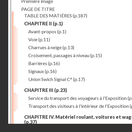
Première image
PAGE DE TITRE
TABLE DES MATIÈRES
(p.187)
CHAPITRE II
(p.1)
Avant-propos
(p.1)
Voie
(p.11)
Charrues à neige
(p.13)
Croisement, passages à niveau
(p.15)
Barrières
(p.16)
Signaux
(p.16)
Union Swich Signal C°
(p.17)
CHAPITRE III
(p.23)
Service du transport des voyageurs à l'Exposition
(p
Transport des visiteurs à l'intérieur de l'Exposition
(
CHAPITRE IV. Matériel roulant, voitures et wa
(p.37)
Droits réservés - CNAM
Généralités
(p.37)