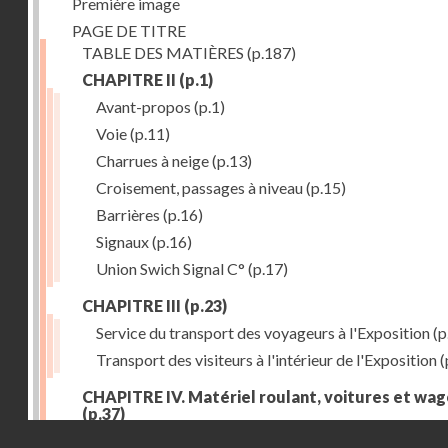
Première image
PAGE DE TITRE
TABLE DES MATIÈRES
(p.187)
CHAPITRE II
(p.1)
Avant-propos
(p.1)
Voie
(p.11)
Charrues à neige
(p.13)
Croisement, passages à niveau
(p.15)
Barrières
(p.16)
Signaux
(p.16)
Union Swich Signal C°
(p.17)
CHAPITRE III
(p.23)
Service du transport des voyageurs à l'Exposition
(p
Transport des visiteurs à l'intérieur de l'Exposition
(
CHAPITRE IV. Matériel roulant, voitures et wa
(p.37)
Droits réservés - CNAM
Généralités
(p.37)