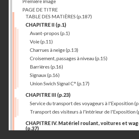
Première image
PAGE DE TITRE
TABLE DES MATIÈRES
(p.187)
CHAPITRE II
(p.1)
Avant-propos
(p.1)
Voie
(p.11)
Charrues à neige
(p.13)
Croisement, passages à niveau
(p.15)
Barrières
(p.16)
Signaux
(p.16)
Union Swich Signal C°
(p.17)
CHAPITRE III
(p.23)
Service du transport des voyageurs à l'Exposition
(p
Transport des visiteurs à l'intérieur de l'Exposition
(
CHAPITRE IV. Matériel roulant, voitures et wa
(p.37)
Droits réservés - CNAM
Généralités
(p.37)