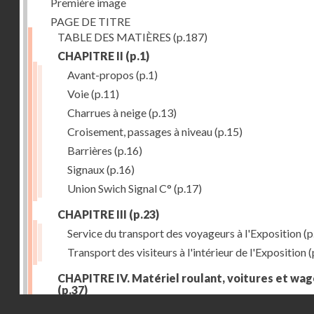
Première image
PAGE DE TITRE
TABLE DES MATIÈRES
(p.187)
CHAPITRE II
(p.1)
Avant-propos
(p.1)
Voie
(p.11)
Charrues à neige
(p.13)
Croisement, passages à niveau
(p.15)
Barrières
(p.16)
Signaux
(p.16)
Union Swich Signal C°
(p.17)
CHAPITRE III
(p.23)
Service du transport des voyageurs à l'Exposition
(p
Transport des visiteurs à l'intérieur de l'Exposition
(
CHAPITRE IV. Matériel roulant, voitures et wa
(p.37)
Droits réservés - CNAM
Généralités
(p.37)