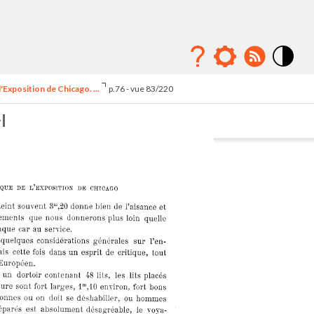
Mode
contraste
'Exposition de Chicago. ...
p.76 - vue 83/220
élévé