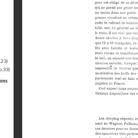
.23)
p.33)
gons