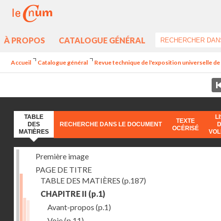
À PROPOS
CATALOGUE GÉNÉRAL
Accueil
Catalogue général
Revue technique de l'exposition universelle d
TABLE
L
TEXTE
DES
RECHERCHE DANS LE DOCUMENT
OCÉRISÉ
MATIÈRES
VO
Première image
PAGE DE TITRE
TABLE DES MATIÈRES
(p.187)
CHAPITRE II
(p.1)
Avant-propos
(p.1)
Voie
(p.11)