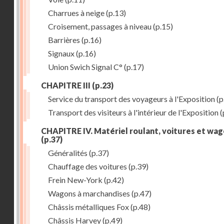
Charrues à neige
(p.13)
Croisement, passages à niveau
(p.15)
Barrières
(p.16)
Signaux
(p.16)
Union Swich Signal C°
(p.17)
CHAPITRE III
(p.23)
Service du transport des voyageurs à l'Exposition
(p
Transport des visiteurs à l'intérieur de l'Exposition
(
CHAPITRE IV. Matériel roulant, voitures et wa
(p.37)
Généralités
(p.37)
Chauffage des voitures
(p.39)
Frein New-York
(p.42)
Wagons à marchandises
(p.47)
Châssis métalliques Fox
(p.48)
Châssis Harvey
(p.49)