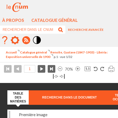
À PROPOS
CATALOGUE GÉNÉRAL
RECHERCHE AVANCÉE
Mode
contraste
Accueil
Catalogue général
Renoite, Gustave (1847-1903) - Libéria :
élévé
Exposition universelle de 1900
p.1 - vue 1/32
70%
TABLE
T
DES
RECHERCHE DANS LE DOCUMENT
OC
MATIÈRES
Première image