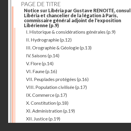
PAGE DE TITRE
Notice sur Libéria par Gustave RENOITE, consul
Libéria et chancelier de la légation à Paris,
commissaire général adjoint de l'exposition
Libérienne
(p.9)
I. Historique & considérations générales
(p.9)
II. Hydrographie
(p.12)
III. Orographie & Géologie
(p.13)
IV. Saisons
(p.14)
V. Flore
(p.14)
VI. Faune
(p.16)
VII. Peuplades protégées
(p.16)
VIII. Population civilisée
(p.17)
IX. Commerce
(p.17)
X. Constitution
(p.18)
XI. Administration
(p.19)
XII. Justice
(p.19)
Droits réservés - CNAM
XIII. Religion
(p.19)