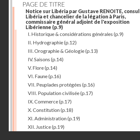
PAGE DE TITRE
Notice sur Libéria par Gustave RENOITE, consul
Libéria et chancelier de la légation à Paris,
commissaire général adjoint de l'exposition
Libérienne
(p.9)
I. Historique & considérations générales
(p.9)
II. Hydrographie
(p.12)
III. Orographie & Géologie
(p.13)
IV. Saisons
(p.14)
V. Flore
(p.14)
VI. Faune
(p.16)
VII. Peuplades protégées
(p.16)
VIII. Population civilisée
(p.17)
IX. Commerce
(p.17)
X. Constitution
(p.18)
XI. Administration
(p.19)
XII. Justice
(p.19)
Droits réservés - CNAM
XIII. Religion
(p.19)