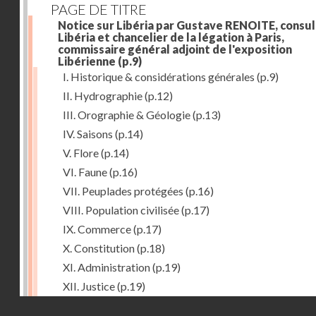
PAGE DE TITRE
Notice sur Libéria par Gustave RENOITE, consul
Libéria et chancelier de la légation à Paris,
commissaire général adjoint de l'exposition
Libérienne
(p.9)
I. Historique & considérations générales
(p.9)
II. Hydrographie
(p.12)
III. Orographie & Géologie
(p.13)
IV. Saisons
(p.14)
V. Flore
(p.14)
VI. Faune
(p.16)
VII. Peuplades protégées
(p.16)
VIII. Population civilisée
(p.17)
IX. Commerce
(p.17)
X. Constitution
(p.18)
XI. Administration
(p.19)
XII. Justice
(p.19)
Droits réservés - CNAM
XIII. Religion
(p.19)